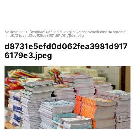
Naslovnica
Besplatni udžbenici za glinske osnovnoškolce su spremni
d8731e5efd0d062fea3981d9176179e3.jpeg
d8731e5efd0d062fea3981d917
6179e3.jpeg