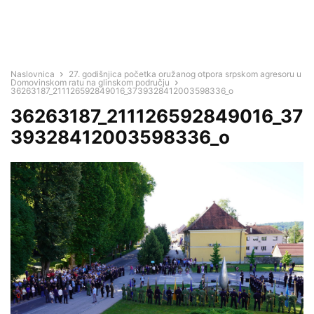
Naslovnica
27. godišnjica početka oružanog otpora srpskom agresoru u
Domovinskom ratu na glinskom području
36263187_211126592849016_3739328412003598336_o
36263187_211126592849016_37
39328412003598336_o