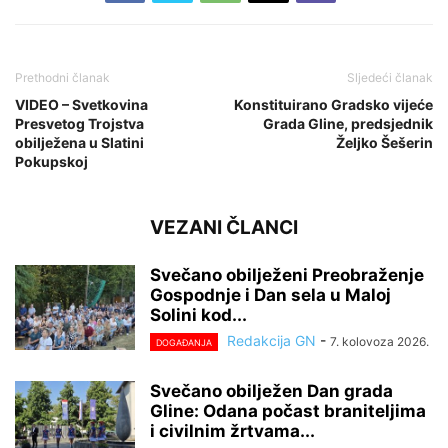
Prethodni članak
Sljedeći članak
VIDEO – Svetkovina
Konstituirano Gradsko vijeće
Presvetog Trojstva
Grada Gline, predsjednik
obilježena u Slatini
Željko Šešerin
Pokupskoj
VEZANI ČLANCI
Svečano obilježeni Preobraženje
Gospodnje i Dan sela u Maloj
Solini kod...
Redakcija GN
-
7. kolovoza 2026.
DOGAĐANJA
Svečano obilježen Dan grada
Gline: Odana počast braniteljima
i civilnim žrtvama...