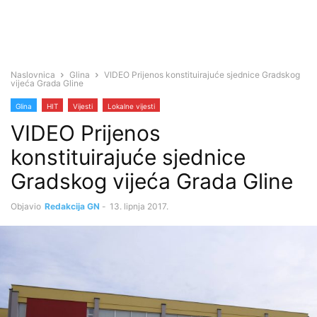
Naslovnica
Glina
VIDEO Prijenos konstituirajuće sjednice Gradskog
vijeća Grada Gline
Glina
HIT
Vijesti
Lokalne vijesti
VIDEO Prijenos
konstituirajuće sjednice
Gradskog vijeća Grada Gline
Objavio
Redakcija GN
-
13. lipnja 2017.