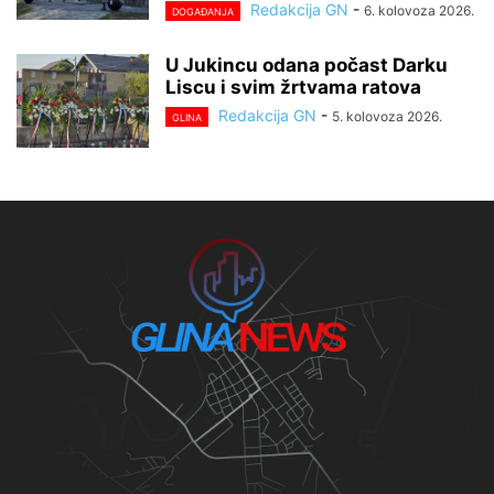
Redakcija GN
-
6. kolovoza 2026.
DOGAĐANJA
U Jukincu odana počast Darku
Liscu i svim žrtvama ratova
Redakcija GN
-
5. kolovoza 2026.
GLINA