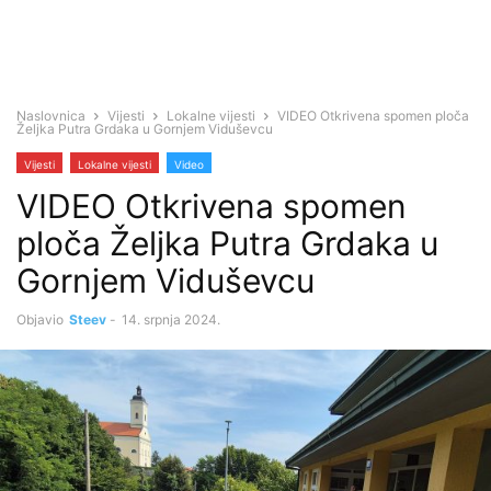
Naslovnica
Vijesti
Lokalne vijesti
VIDEO Otkrivena spomen ploča
Željka Putra Grdaka u Gornjem Viduševcu
Vijesti
Lokalne vijesti
Video
VIDEO Otkrivena spomen
ploča Željka Putra Grdaka u
Gornjem Viduševcu
Objavio
Steev
-
14. srpnja 2024.