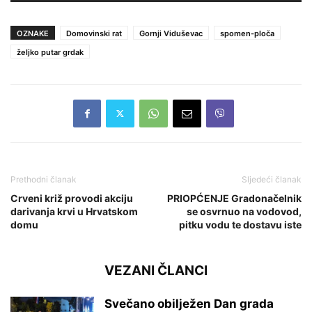
OZNAKE
Domovinski rat
Gornji Viduševac
spomen-ploča
željko putar grdak
Prethodni članak
Sljedeći članak
Crveni križ provodi akciju
PRIOPĆENJE Gradonačelnik
darivanja krvi u Hrvatskom
se osvrnuo na vodovod,
domu
pitku vodu te dostavu iste
VEZANI ČLANCI
Svečano obilježen Dan grada