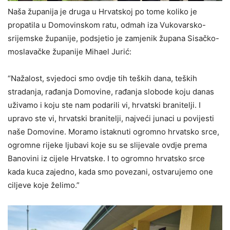
Naša županija je druga u Hrvatskoj po tome koliko je
propatila u Domovinskom ratu, odmah iza Vukovarsko-
srijemske županije, podsjetio je zamjenik župana Sisačko-
moslavačke županije Mihael Jurić:
“Nažalost, svjedoci smo ovdje tih teških dana, teških
stradanja, rađanja Domovine, rađanja slobode koju danas
uživamo i koju ste nam podarili vi, hrvatski branitelji. I
upravo ste vi, hrvatski branitelji, najveći junaci u povijesti
naše Domovine. Moramo istaknuti ogromno hrvatsko srce,
ogromne rijeke ljubavi koje su se slijevale ovdje prema
Banovini iz cijele Hrvatske. I to ogromno hrvatsko srce
kada kuca zajedno, kada smo povezani, ostvarujemo one
ciljeve koje želimo.”