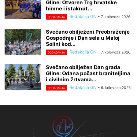
Gline: Otvoren Trg hrvatske
himne i istaknut...
Redakcija GN
-
7. kolovoza 2026.
DOGAĐANJA
Svečano obilježeni Preobraženje
Gospodnje i Dan sela u Maloj
Solini kod...
Redakcija GN
-
7. kolovoza 2026.
DOGAĐANJA
Svečano obilježen Dan grada
Gline: Odana počast braniteljima
i civilnim žrtvama...
Redakcija GN
-
6. kolovoza 2026.
DOGAĐANJA