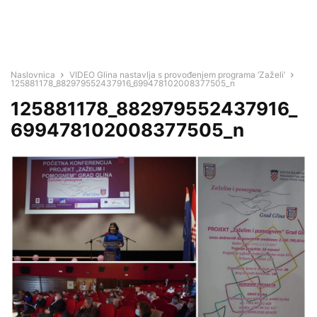
Naslovnica
VIDEO Glina nastavlja s provođenjem programa ‘Zaželi’
125881178_882979552437916_699478102008377505_n
125881178_882979552437916_
699478102008377505_n