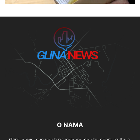
O NAMA
Glina news, sve vjesti na jednom mjestu, sport, kultura,