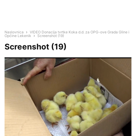
Naslovnica
VIDEO Donacija tvrtke Koka d.d. za OPG-ove Grada Gline i
Općine Lekenik
Screenshot (19)
Screenshot (19)