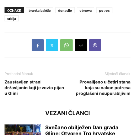
OZNAKE
branka bakšić
donacije
obnova
potres
srbija
Prethodni članak
Sljedeći članak
Zaustavljen strani
Provalljeno u četiri stana
državljanin koji je vozio pijan
koja su nakon potresa
u Glini
proglašeni neuporabljivim
VEZANI ČLANCI
Svečano obilježen Dan grada
Gline: Otvoren Trg hrvatske