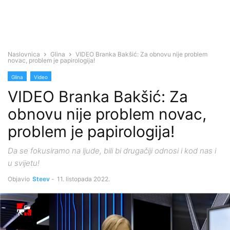
Naslovnica
Glina
VIDEO Branka Bakšić: Za obnovu nije problem
novac, problem je papirologija!
Glina
Video
VIDEO Branka Bakšić: Za
obnovu nije problem novac,
problem je papirologija!
Da se fokusiramo na ljude, bili bi drugačiji odnosi i kod nas i
u svijetu!
Objavio
Steev
-
11. listopada 2022.