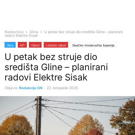
Naslovnica
Glina
U petak bez struje dio središta Gline – planirani
radovi Elektre Sisak
Glina
HIT
Vijesti
Lokalne vijesti
Sisačko-moslavačka županija
U petak bez struje dio
središta Gline – planirani
radovi Elektre Sisak
Objavio
Redakcija GN
-
22. listopada 2025.