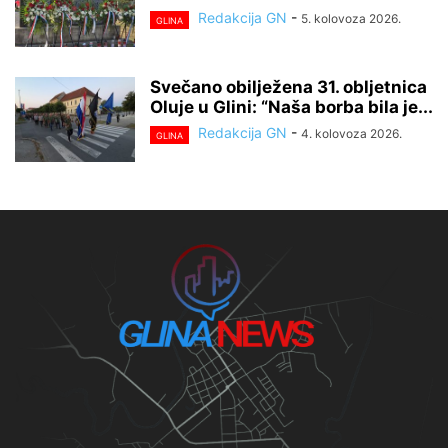
Redakcija GN
-
5. kolovoza 2026.
GLINA
Svečano obilježena 31. obljetnica
Oluje u Glini: “Naša borba bila je...
Redakcija GN
-
4. kolovoza 2026.
GLINA