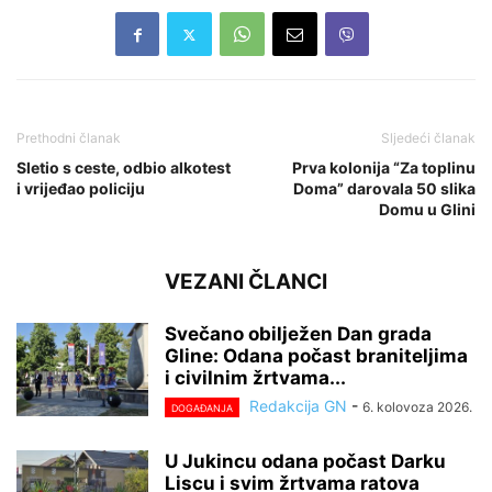
Prethodni članak
Sljedeći članak
Sletio s ceste, odbio alkotest
Prva kolonija “Za toplinu
i vrijeđao policiju
Doma” darovala 50 slika
Domu u Glini
VEZANI ČLANCI
Svečano obilježen Dan grada
Gline: Odana počast braniteljima
i civilnim žrtvama...
Redakcija GN
-
6. kolovoza 2026.
DOGAĐANJA
U Jukincu odana počast Darku
Liscu i svim žrtvama ratova