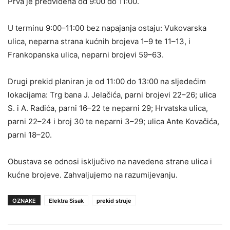
Prva je predviđena od 9:00 do 11:00.
U terminu 9:00–11:00 bez napajanja ostaju: Vukovarska
ulica, neparna strana kućnih brojeva 1–9 te 11–13, i
Frankopanska ulica, neparni brojevi 59–63.
Drugi prekid planiran je od 11:00 do 13:00 na sljedećim
lokacijama: Trg bana J. Jelačića, parni brojevi 22–26; ulica
S. i A. Radića, parni 16–22 te neparni 29; Hrvatska ulica,
parni 22–24 i broj 30 te neparni 3–29; ulica Ante Kovačića,
parni 18–20.
Obustava se odnosi isključivo na navedene strane ulica i
kućne brojeve. Zahvaljujemo na razumijevanju.
OZNAKE
Elektra Sisak
prekid struje