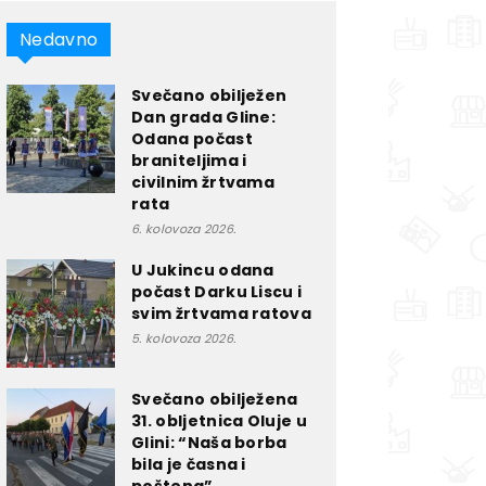
Nedavno
Svečano obilježen
Dan grada Gline:
Odana počast
braniteljima i
civilnim žrtvama
rata
6. kolovoza 2026.
U Jukincu odana
počast Darku Liscu i
svim žrtvama ratova
5. kolovoza 2026.
Svečano obilježena
31. obljetnica Oluje u
Glini: “Naša borba
bila je časna i