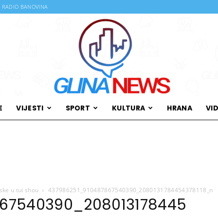
RADIO BANOVINA
E
VIJESTI
SPORT
KULTURA
HRANA
VI
Glina
ske u tui shou
437986251_910487867540390_2080131784454378118_n
News
867540390_208013178445