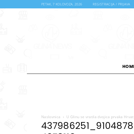
PETAK, 7 KOLOVOZA, 2026
REGISTRACIJA / PRIJAVA
HOM
Naslovnica
U Glinu se vratila dvojica prvaka Hrvat
437986251_910487