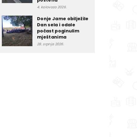
poštena”
4. kolovoza 2026.
Donje Jame obilježile
Dan sela i odale
počast poginulim
mještanima
28. srpnja 2026.