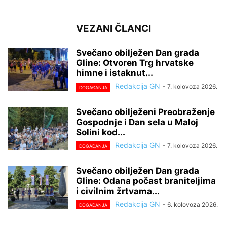
VEZANI ČLANCI
Svečano obilježen Dan grada
Gline: Otvoren Trg hrvatske
himne i istaknut...
Redakcija GN
-
7. kolovoza 2026.
DOGAĐANJA
Svečano obilježeni Preobraženje
Gospodnje i Dan sela u Maloj
Solini kod...
Redakcija GN
-
7. kolovoza 2026.
DOGAĐANJA
Svečano obilježen Dan grada
Gline: Odana počast braniteljima
i civilnim žrtvama...
Redakcija GN
-
6. kolovoza 2026.
DOGAĐANJA