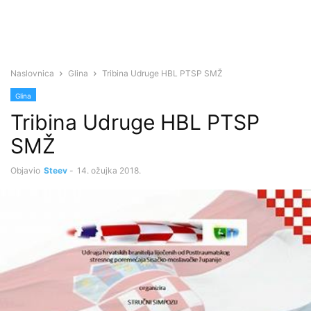
Naslovnica
Glina
Tribina Udruge HBL PTSP SMŽ
Glina
Tribina Udruge HBL PTSP
SMŽ
Objavio
Steev
-
14. ožujka 2018.