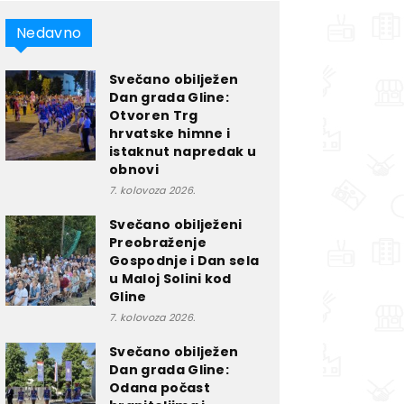
Nedavno
Svečano obilježen
Dan grada Gline:
Otvoren Trg
hrvatske himne i
istaknut napredak u
obnovi
7. kolovoza 2026.
Svečano obilježeni
Preobraženje
Gospodnje i Dan sela
u Maloj Solini kod
Gline
7. kolovoza 2026.
Svečano obilježen
Dan grada Gline:
Odana počast