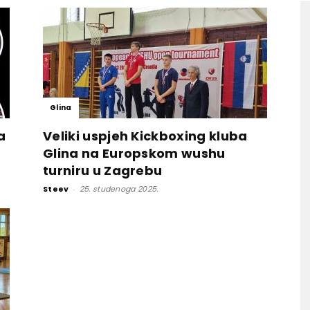
Glina
a
Veliki uspjeh Kickboxing kluba
Glina na Europskom wushu
turniru u Zagrebu
Steev
-
25. studenoga 2025.