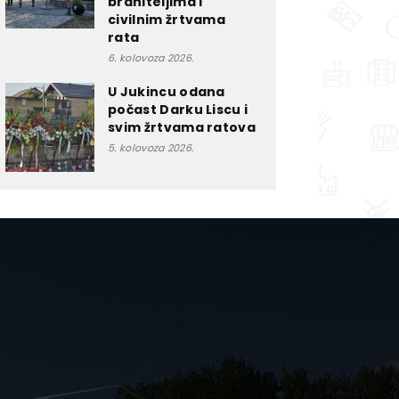
braniteljima i
civilnim žrtvama
rata
6. kolovoza 2026.
U Jukincu odana
počast Darku Liscu i
svim žrtvama ratova
5. kolovoza 2026.