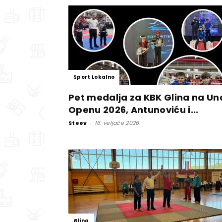
Sport Lokalno
Pet medalja za KBK Glina na Un
Openu 2026, Antunoviću i...
Steev
-
16. veljače 2026.
Glina