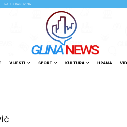
RADIO BANOVINA
E
VIJESTI
SPORT
KULTURA
HRANA
VI
Glina
News
vić