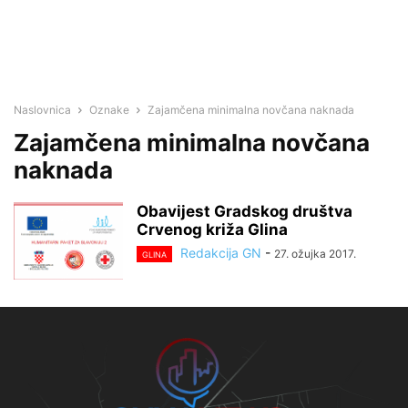
Naslovnica
Oznake
Zajamčena minimalna novčana naknada
Zajamčena minimalna novčana
naknada
Obavijest Gradskog društva
Crvenog križa Glina
Redakcija GN
-
27. ožujka 2017.
GLINA