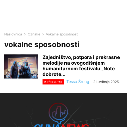
Naslovnica
Oznake
Vokalne sposobnosti
vokalne sposobnosti
Zajedništvo, potpora i prekrasne
melodije na ovogodišnjem
humanitarnom festivalu „Note
dobrote...
Tessa Šreng
-
21. svibnja 2025.
DJEČJI KUTAK