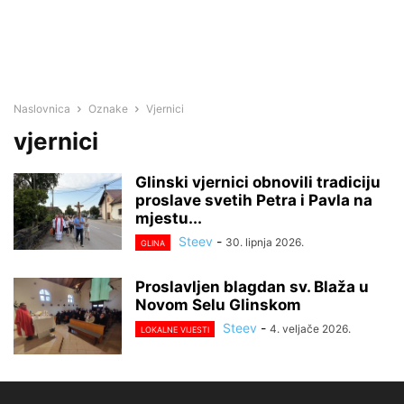
Naslovnica
Oznake
Vjernici
vjernici
Glinski vjernici obnovili tradiciju
proslave svetih Petra i Pavla na
mjestu...
Steev
-
30. lipnja 2026.
GLINA
Proslavljen blagdan sv. Blaža u
Novom Selu Glinskom
Steev
-
4. veljače 2026.
LOKALNE VIJESTI