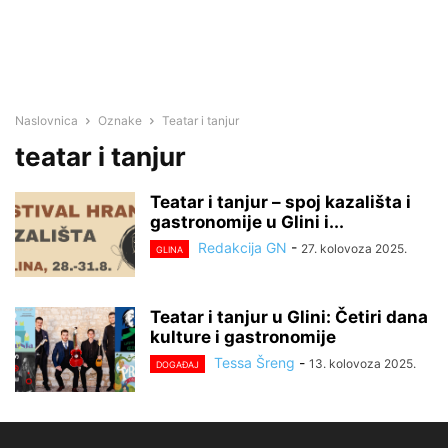
Naslovnica
Oznake
Teatar i tanjur
teatar i tanjur
Teatar i tanjur – spoj kazališta i
gastronomije u Glini i...
Redakcija GN
-
27. kolovoza 2025.
GLINA
Teatar i tanjur u Glini: Četiri dana
kulture i gastronomije
Tessa Šreng
-
13. kolovoza 2025.
DOGAĐAJ