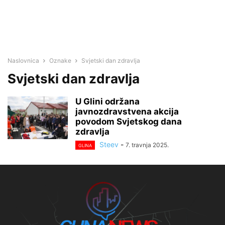
Naslovnica
Oznake
Svjetski dan zdravlja
Svjetski dan zdravlja
U Glini održana
javnozdravstvena akcija
povodom Svjetskog dana
zdravlja
Steev
-
7. travnja 2025.
GLINA