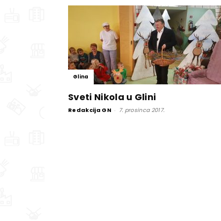
Glina
Sveti Nikola u Glini
Redakcija GN
-
7. prosinca 2017.