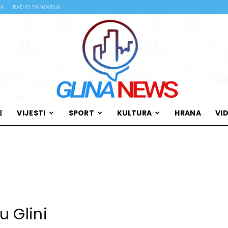
VA
RADIO BANOVINA
E
VIJESTI
SPORT
KULTURA
HRANA
VI
Glina
News
u Glini