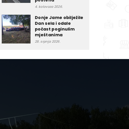
poštena”
4. kolovoza 2026.
Donje Jame obilježile
Dan sela i odale
počast poginulim
mještanima
28. srpnja 2026.