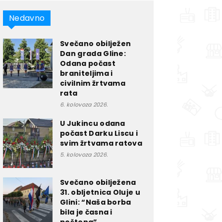
Nedavno
Svečano obilježen
Dan grada Gline:
Odana počast
braniteljima i
civilnim žrtvama
rata
6. kolovoza 2026.
U Jukincu odana
počast Darku Liscu i
svim žrtvama ratova
5. kolovoza 2026.
Svečano obilježena
31. obljetnica Oluje u
Glini: “Naša borba
bila je časna i