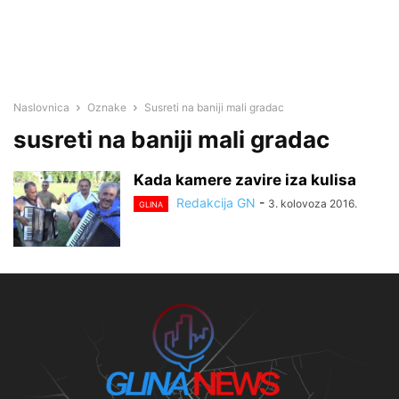
Naslovnica
Oznake
Susreti na baniji mali gradac
susreti na baniji mali gradac
Kada kamere zavire iza kulisa
Redakcija GN
-
3. kolovoza 2016.
GLINA