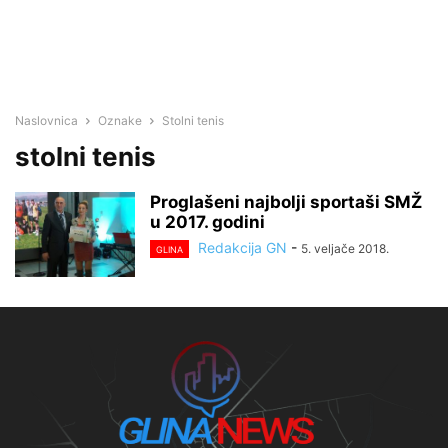
Naslovnica
Oznake
Stolni tenis
stolni tenis
Proglašeni najbolji sportaši SMŽ
u 2017. godini
Redakcija GN
-
5. veljače 2018.
GLINA