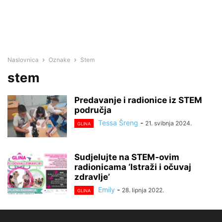
Naslovnica
Oznake
Stem
stem
Predavanje i radionice iz STEM
područja
Tessa Šreng
-
21. svibnja 2024.
GLINA
Sudjelujte na STEM-ovim
radionicama ‘Istraži i očuvaj
zdravlje’
Emily
-
28. lipnja 2022.
GLINA