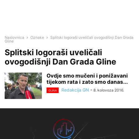
Naslovnica
Oznake
Splitski logoraši uveličali ovogodišnji Dan Grada
Gline
Splitski logoraši uveličali
ovogodišnji Dan Grada Gline
Ovdje smo mučeni i ponižavani
tijekom rata i zato smo danas...
Redakcija GN
-
8. kolovoza 2016.
GLINA