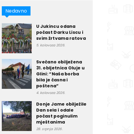
Nedavno
U Jukincu odana
počast Darku Liscu i
svim žrtvama ratova
5. kolovoza 2026.
Svečano obilježena
31. obljetnica Oluje u
Glini: “Naša borba
bila je časna i
poštena”
4. kolovoza 2026.
Donje Jame obilježile
Dan sela i odale
počast poginulim
mještanima
28. srpnja 2026.