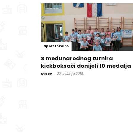
Sport Lokalno
S međunarodnog turnira
kickboksači donijeli 10 medalja
Steev
-
20. svibnja 2018.