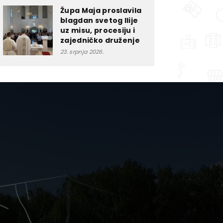
Župa Maja proslavila
blagdan svetog Ilije
uz misu, procesiju i
zajedničko druženje
23. srpnja 2026.