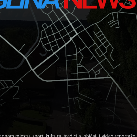
ednom mjestu, sport, kultura, tradicija, običaji i video reportaže