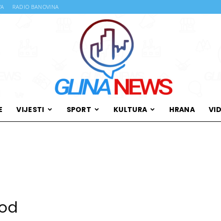
VA
RADIO BANOVINA
E
VIJESTI
SPORT
KULTURA
HRANA
VI
Glina
News
rod