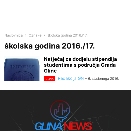
Naslovnica
Oznake
školska godina 2016./17.
školska godina 2016./17.
Natječaj za dodjelu stipendija
studentima s područja Grada
Gline
Redakcija GN
-
6. studenoga 2016.
GLINA