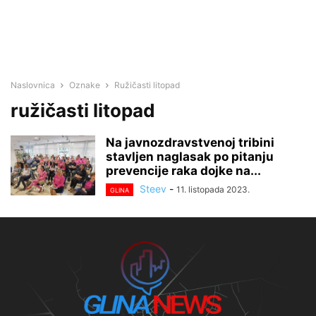
Naslovnica
Oznake
Ružičasti litopad
ružičasti litopad
Na javnozdravstvenoj tribini
stavljen naglasak po pitanju
prevencije raka dojke na...
Steev
-
11. listopada 2023.
GLINA