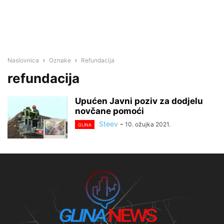
Naslovnica
Oznake
Refundacija
refundacija
Upućen Javni poziv za dodjelu
novčane pomoći
Steev
-
10. ožujka 2021.
GLINA