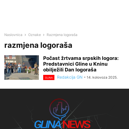
Naslovnica
Oznake
Razmjena logoraša
razmjena logoraša
Počast žrtvama srpskih logora:
Predstavnici Gline u Kninu
obilježili Dan logoraša
Redakcija GN
-
14. kolovoza 2025.
GLINA