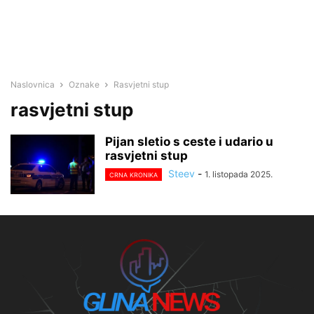
Naslovnica
Oznake
Rasvjetni stup
rasvjetni stup
Pijan sletio s ceste i udario u
rasvjetni stup
Steev
-
1. listopada 2025.
CRNA KRONIKA