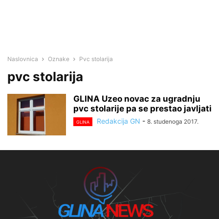
Naslovnica
Oznake
Pvc stolarija
pvc stolarija
GLINA Uzeo novac za ugradnju
pvc stolarije pa se prestao javljati
Redakcija GN
-
8. studenoga 2017.
GLINA