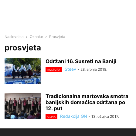
Naslovnica
Oznake
Prosvjeta
prosvjeta
Održani 16. Susreti na Baniji
Steev
-
28. srpnja 2018.
KULTURA
Tradicionalna martovska smotra
banijskih domaćica održana po
12. put
Redakcija GN
-
13. ožujka 2017.
GLINA