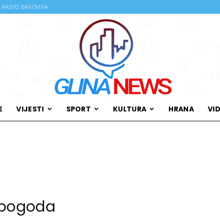
RADIO BANOVINA
E
VIJESTI
SPORT
KULTURA
HRANA
VI
Glina
News
epogoda