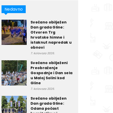
Nedavno
Svečano obilježen
Dan grada Gline:
Otvoren Trg
hrvatske himne i
istaknut napredak u
obnovi
7. kolovoza 2026.
Svečano obilježeni
Preobraženje
Gospodnje i Dan sela
u Maloj Solini kod
Gline
7. kolovoza 2026.
Svečano obilježen
Dan grada Gline:
Odana počast