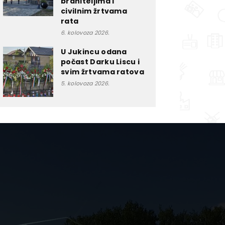
braniteljima i
civilnim žrtvama
rata
6. kolovoza 2026.
U Jukincu odana
počast Darku Liscu i
svim žrtvama ratova
5. kolovoza 2026.