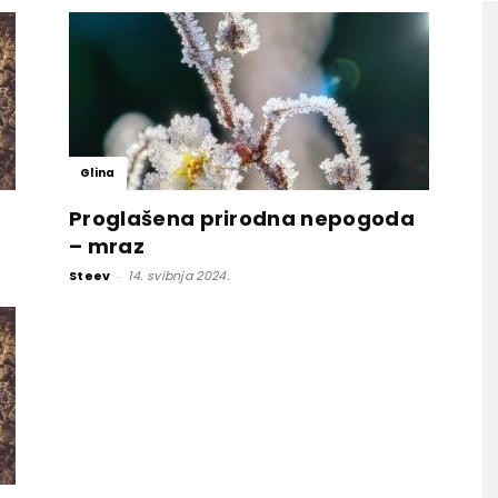
Glina
a
Proglašena prirodna nepogoda
– mraz
Steev
-
14. svibnja 2024.