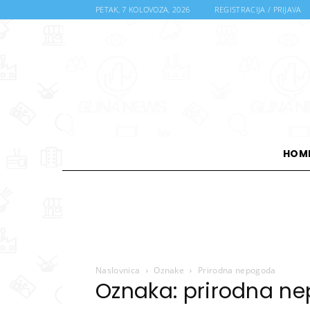
PETAK, 7 KOLOVOZA, 2026
REGISTRACIJA / PRIJAVA
HOM
Naslovnica
Oznake
Prirodna nepogoda
Oznaka: prirodna n