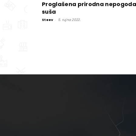
Proglašena prirodna nepogod
suša
Steev
-
5. rujna 2022.