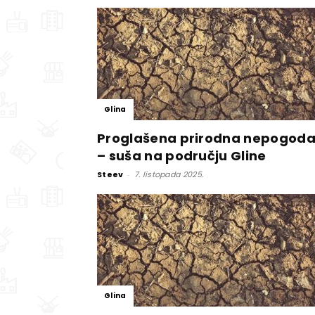
Glina
Proglašena prirodna nepogod
– suša na području Gline
Steev
-
7. listopada 2025.
Glina