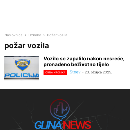
Naslovnica
Oznake
Požar vozila
požar vozila
Vozilo se zapalilo nakon nesreće,
pronađeno beživotno tijelo
Steev
-
23. ožujka 2025.
CRNA KRONIKA