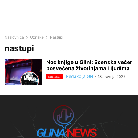
Naslovnica
Oznake
Nastupi
nastupi
Noć knjige u Glini: Scenska večer
posvećena životinjama i ljudima
Redakcija GN
-
18. travnja 2025.
DOGAĐAJ