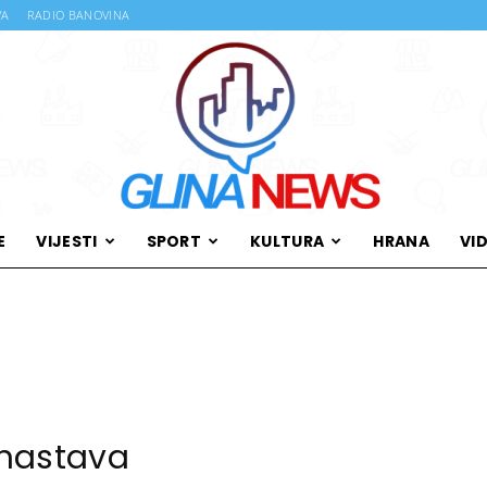
VA
RADIO BANOVINA
E
VIJESTI
SPORT
KULTURA
HRANA
VI
Glina
News
nastava