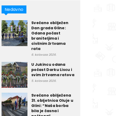
Nedavno
Svečano obilježen
Dan grada Gline:
Odana počast
braniteljima i
civilnim žrtvama
rata
6. kolovoza 2026.
U Jukincu odana
počast Darku Liscu i
svim žrtvama ratova
5. kolovoza 2026.
Svečano obilježena
31. obljetnica Oluje u
Glini: “Naša borba
bila je časna i