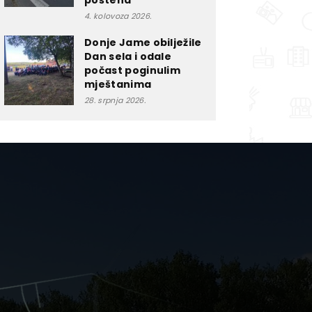
poštena”
4. kolovoza 2026.
Donje Jame obilježile
Dan sela i odale
počast poginulim
mještanima
28. srpnja 2026.