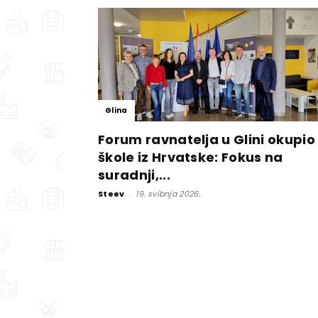
Glina
Forum ravnatelja u Glini okupio
škole iz Hrvatske: Fokus na
suradnji,...
Steev
-
19. svibnja 2026.