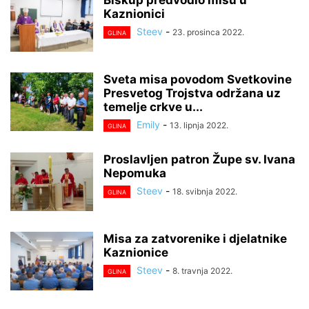
Kaznionici
Steev
-
23. prosinca 2022.
GLINA
Sveta misa povodom Svetkovine
Presvetog Trojstva održana uz
temelje crkve u...
Emily
-
13. lipnja 2022.
GLINA
Proslavljen patron Župe sv. Ivana
Nepomuka
Steev
-
18. svibnja 2022.
GLINA
Misa za zatvorenike i djelatnike
Kaznionice
Steev
-
8. travnja 2022.
GLINA