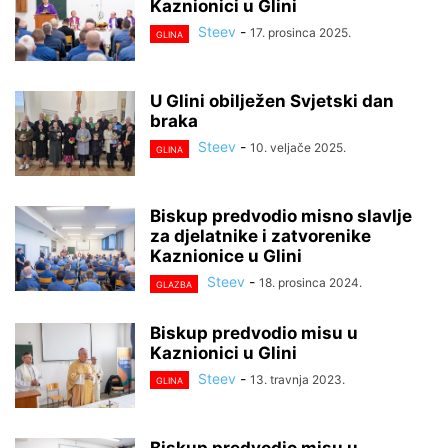
Kaznionici u Glini
Steev
-
17. prosinca 2025.
GLINA
U Glini obilježen Svjetski dan
braka
Steev
-
10. veljače 2025.
GLINA
Biskup predvodio misno slavlje
za djelatnike i zatvorenike
Kaznionice u Glini
Steev
-
18. prosinca 2024.
GLAZBA
Biskup predvodio misu u
Kaznionici u Glini
Steev
-
13. travnja 2023.
GLINA
Biskup predvodio misu u