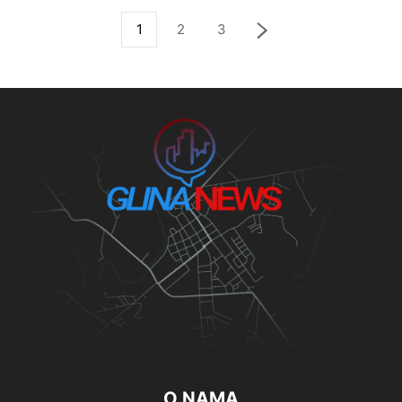
1
2
3
O NAMA