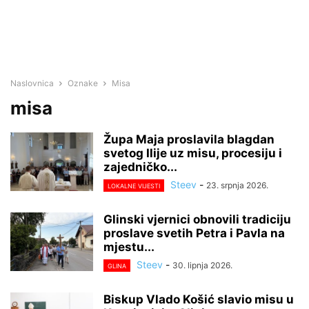
Naslovnica
Oznake
Misa
misa
Župa Maja proslavila blagdan
svetog Ilije uz misu, procesiju i
zajedničko...
Steev
-
23. srpnja 2026.
LOKALNE VIJESTI
Glinski vjernici obnovili tradiciju
proslave svetih Petra i Pavla na
mjestu...
Steev
-
30. lipnja 2026.
GLINA
Biskup Vlado Košić slavio misu u