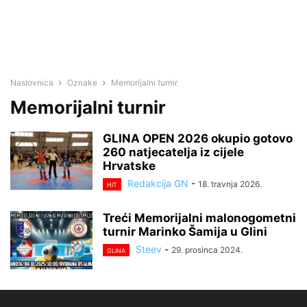
Naslovnica
Oznake
Memorijalni turnir
Memorijalni turnir
GLINA OPEN 2026 okupio gotovo
260 natjecatelja iz cijele
Hrvatske
Redakcija GN
-
18. travnja 2026.
HIT
Treći Memorijalni malonogometni
turnir Marinko Šamija u Glini
Steev
-
29. prosinca 2024.
GLINA