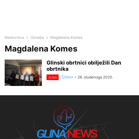
Naslovnica
Oznake
Magdalena Komes
Magdalena Komes
Glinski obrtnici obilježili Dan
obrtnika
Steev
-
26. studenoga 2025.
GLINA