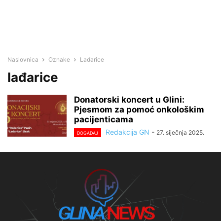
Naslovnica
Oznake
Lađarice
lađarice
Donatorski koncert u Glini:
Pjesmom za pomoć onkološkim
pacijenticama
Redakcija GN
-
27. siječnja 2025.
DOGAĐAJ