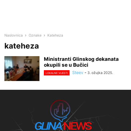
Naslovnica
Oznake
Kateheza
kateheza
Ministranti Glinskog dekanata
okupili se u Bučici
Steev
-
3. ožujka 2025.
LOKALNE VIJESTI