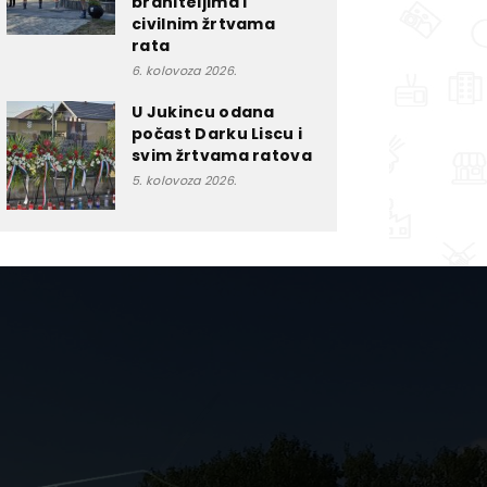
braniteljima i
civilnim žrtvama
rata
6. kolovoza 2026.
U Jukincu odana
počast Darku Liscu i
svim žrtvama ratova
5. kolovoza 2026.