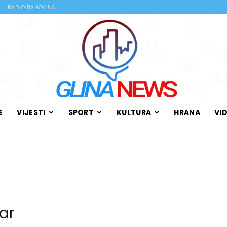
RADIO BANOVINA
E
VIJESTI
SPORT
KULTURA
HRANA
VI
Glina
News
ar