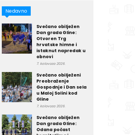
Nedavno
Svečano obilježen
Dan grada Gline:
Otvoren Trg
hrvatske himne i
istaknut napredak u
obnovi
7. kolovoza 2026.
Svečano obilježeni
Preobraženje
Gospodnje i Dan sela
u Maloj Solini kod
Gline
7. kolovoza 2026.
Svečano obilježen
Dan grada Gline:
Odana počast