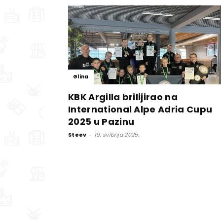
Glina
KBK Argilla brilijirao na
International Alpe Adria Cupu
2025 u Pazinu
Steev
-
19. svibnja 2025.