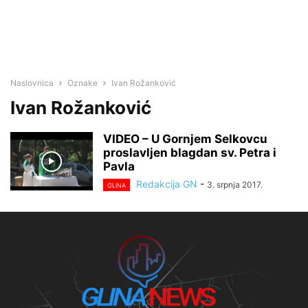
Naslovnica
Oznake
Ivan Rožanković
Ivan Rožanković
VIDEO – U Gornjem Selkovcu
proslavljen blagdan sv. Petra i
Pavla
Redakcija GN
-
3. srpnja 2017.
GLINA