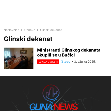
Naslovnica
Oznake
Glinski dekanat
Glinski dekanat
Ministranti Glinskog dekanata
okupili se u Bučici
Steev
-
3. ožujka 2025.
LOKALNE VIJESTI