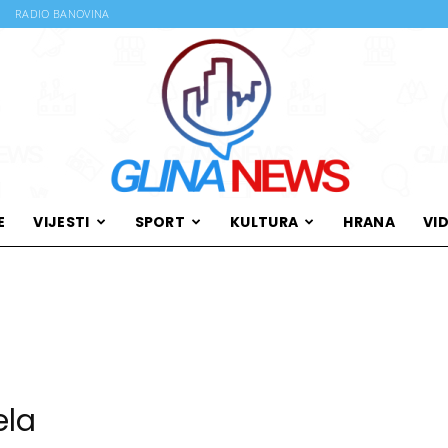
RADIO BANOVINA
E
VIJESTI
SPORT
KULTURA
HRANA
VI
Glina
News
ela