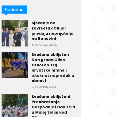
Nedavno
Sjećanje na
završetak Oluje i
predaju neprijatelja
na Banovini
8. kolovoza 2026.
Svečano obilježen
Dan grada Gline:
Otvoren Trg
hrvatske himne i
istaknut napredak u
obnovi
7. kolovoza 2026.
Svečano obilježeni
Preobraženje
Gospodnje i Dan sela
u Maloj Solini kod