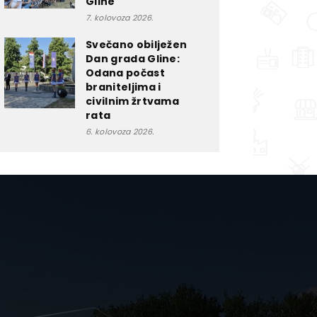
Gline
7. kolovoza 2026.
Svečano obilježen
Dan grada Gline:
Odana počast
braniteljima i
civilnim žrtvama
rata
6. kolovoza 2026.