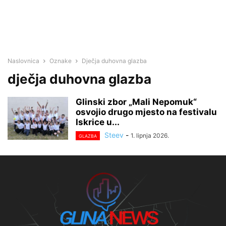
Naslovnica
Oznake
Dječja duhovna glazba
dječja duhovna glazba
Glinski zbor „Mali Nepomuk“
osvojio drugo mjesto na festivalu
Iskrice u...
Steev
-
1. lipnja 2026.
GLAZBA