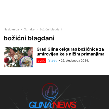
Naslovnica
Oznake
Božićni blagdani
božićni blagdani
Grad Glina osigurao božićnice za
umirovljenike s nižim primanjima
Steev
-
26. studenoga 2024.
GLINA