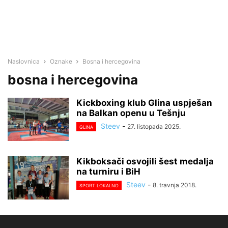
Naslovnica
Oznake
Bosna i hercegovina
bosna i hercegovina
Kickboxing klub Glina uspješan
na Balkan openu u Tešnju
Steev
-
27. listopada 2025.
GLINA
Kikboksači osvojili šest medalja
na turniru i BiH
Steev
-
8. travnja 2018.
SPORT LOKALNO