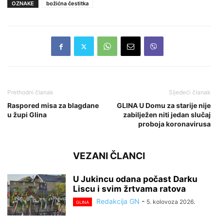
OZNAKE
božićna čestitka
Prethodni članak
Sljedeći članak
Raspored misa za blagdane
GLINA U Domu za starije nije
u župi Glina
zabilježen niti jedan slučaj
proboja koronavirusa
VEZANI ČLANCI
U Jukincu odana počast Darku
Liscu i svim žrtvama ratova
Redakcija GN
-
5. kolovoza 2026.
GLINA