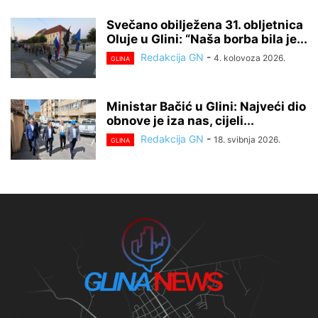
Svečano obilježena 31. obljetnica
Oluje u Glini: “Naša borba bila je...
Redakcija GN
-
4. kolovoza 2026.
GLINA
Ministar Bačić u Glini: Najveći dio
obnove je iza nas, cijeli...
Redakcija GN
-
18. svibnja 2026.
GLINA