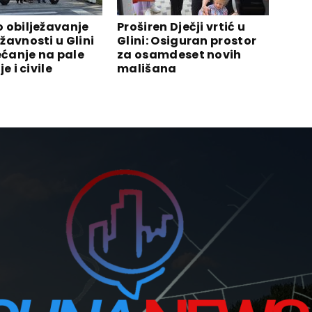
 obilježavanje
Proširen Dječji vrtić u
žavnosti u Glini
Glini: Osiguran prostor
ećanje na pale
za osamdeset novih
e i civile
mališana