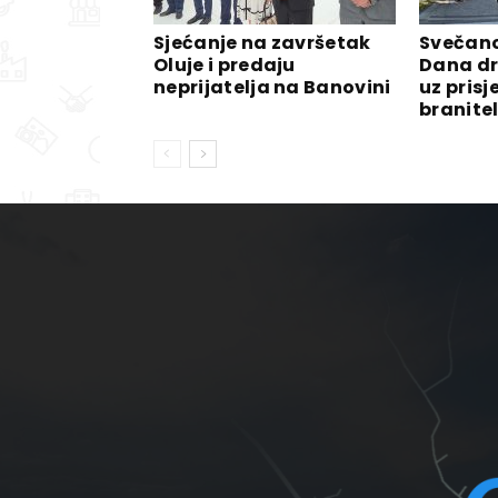
Sjećanje na završetak
Svečano
Oluje i predaju
Dana dr
neprijatelja na Banovini
uz prisj
branitelj