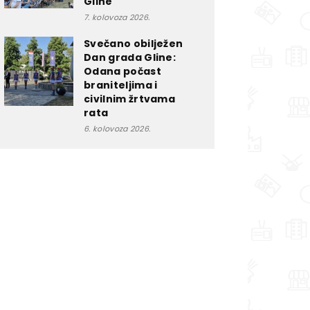
Gline
7. kolovoza 2026.
Svečano obilježen
Dan grada Gline:
Odana počast
braniteljima i
civilnim žrtvama
rata
6. kolovoza 2026.