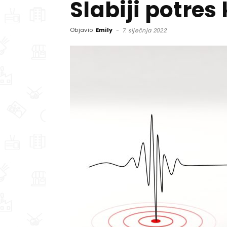
Slabiji potres
Objavio
Emily
-
7. siječnja 2022.