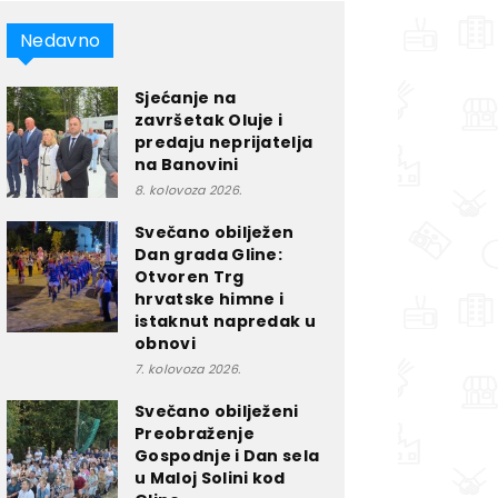
Nedavno
Sjećanje na
završetak Oluje i
predaju neprijatelja
na Banovini
8. kolovoza 2026.
Svečano obilježen
Dan grada Gline:
Otvoren Trg
hrvatske himne i
istaknut napredak u
obnovi
7. kolovoza 2026.
Svečano obilježeni
Preobraženje
Gospodnje i Dan sela
u Maloj Solini kod