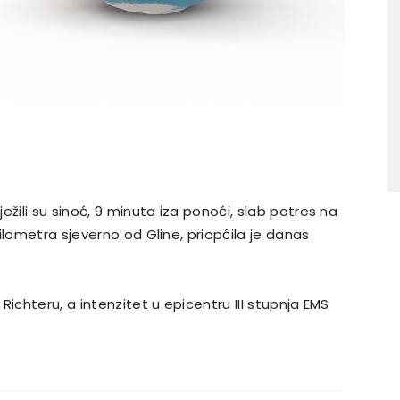
ežili su sinoć, 9 minuta iza ponoći, slab potres na
ilometra sjeverno od Gline, priopćila je danas
ichteru, a intenzitet u epicentru III stupnja EMS