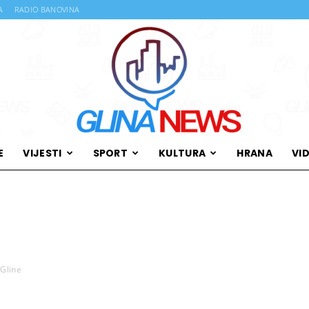
A
RADIO BANOVINA
E
VIJESTI
SPORT
KULTURA
HRANA
VI
Glina
 Gline
News