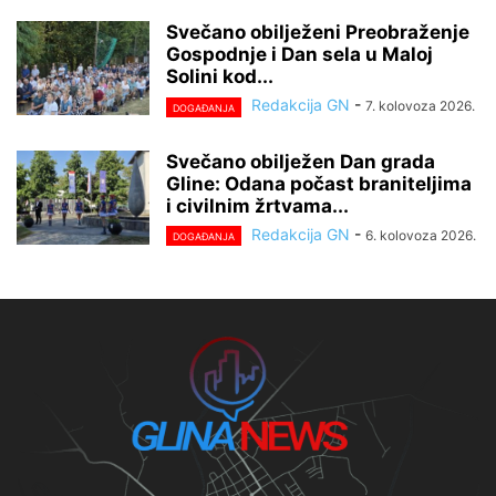
Svečano obilježeni Preobraženje
Gospodnje i Dan sela u Maloj
Solini kod...
Redakcija GN
-
7. kolovoza 2026.
DOGAĐANJA
Svečano obilježen Dan grada
Gline: Odana počast braniteljima
i civilnim žrtvama...
Redakcija GN
-
6. kolovoza 2026.
DOGAĐANJA