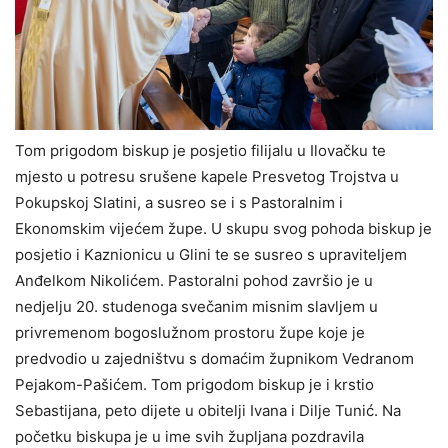
Tom prigodom biskup je posjetio filijalu u Ilovačku te
mjesto u potresu srušene kapele Presvetog Trojstva u
Pokupskoj Slatini, a susreo se i s Pastoralnim i
Ekonomskim vijećem župe. U skupu svog pohoda biskup je
posjetio i Kaznionicu u Glini te se susreo s upraviteljem
Anđelkom Nikolićem. Pastoralni pohod završio je u
nedjelju 20. studenoga svečanim misnim slavljem u
privremenom bogoslužnom prostoru župe koje je
predvodio u zajedništvu s domaćim župnikom Vedranom
Pejakom-Pašićem. Tom prigodom biskup je i krstio
Sebastijana, peto dijete u obitelji Ivana i Dilje Tunić. Na
početku biskupa je u ime svih župljana pozdravila