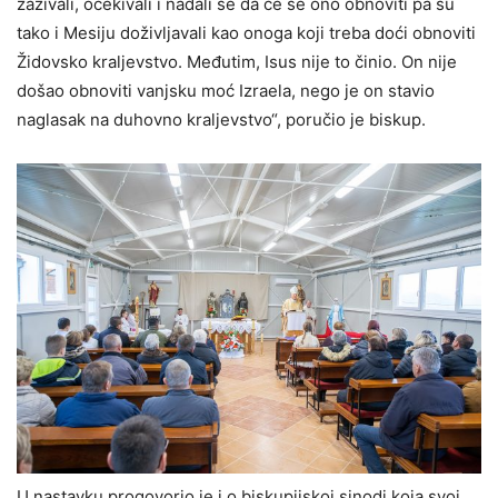
zazivali, očekivali i nadali se da će se ono obnoviti pa su
tako i Mesiju doživljavali kao onoga koji treba doći obnoviti
Židovsko kraljevstvo. Međutim, Isus nije to činio. On nije
došao obnoviti vanjsku moć Izraela, nego je on stavio
naglasak na duhovno kraljevstvo“, poručio je biskup.
U nastavku progovorio je i o biskupijskoj sinodi koja svoj