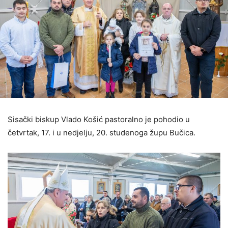
Sisački biskup Vlado Košić pastoralno je pohodio u
četvrtak, 17. i u nedjelju, 20. studenoga župu Bučica.