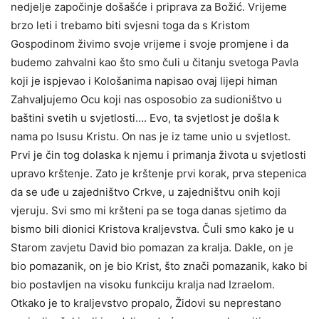
nedjelje započinje došašće i priprava za Božić. Vrijeme
brzo leti i trebamo biti svjesni toga da s Kristom
Gospodinom živimo svoje vrijeme i svoje promjene i da
budemo zahvalni kao što smo čuli u čitanju svetoga Pavla
koji je ispjevao i Kološanima napisao ovaj lijepi himan
Zahvaljujemo Ocu koji nas osposobio za sudioništvo u
baštini svetih u svjetlosti…. Evo, ta svjetlost je došla k
nama po Isusu Kristu. On nas je iz tame unio u svjetlost.
Prvi je čin tog dolaska k njemu i primanja života u svjetlosti
upravo krštenje. Zato je krštenje prvi korak, prva stepenica
da se uđe u zajedništvo Crkve, u zajedništvu onih koji
vjeruju. Svi smo mi kršteni pa se toga danas sjetimo da
bismo bili dionici Kristova kraljevstva. Čuli smo kako je u
Starom zavjetu David bio pomazan za kralja. Dakle, on je
bio pomazanik, on je bio Krist, što znači pomazanik, kako bi
bio postavljen na visoku funkciju kralja nad Izraelom.
Otkako je to kraljevstvo propalo, Židovi su neprestano