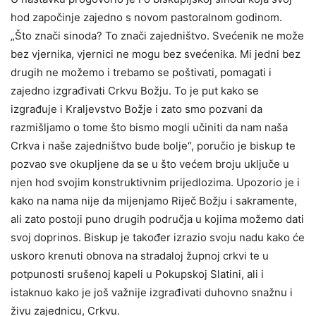
hod započinje zajedno s novom pastoralnom godinom.
„Što znači sinoda? To znači zajedništvo. Svećenik ne može
bez vjernika, vjernici ne mogu bez svećenika. Mi jedni bez
drugih ne možemo i trebamo se poštivati, pomagati i
zajedno izgrađivati Crkvu Božju. To je put kako se
izgrađuje i Kraljevstvo Božje i zato smo pozvani da
razmišljamo o tome što bismo mogli učiniti da nam naša
Crkva i naše zajedništvo bude bolje“, poručio je biskup te
pozvao sve okupljene da se u što većem broju uključe u
njen hod svojim konstruktivnim prijedlozima. Upozorio je i
kako na nama nije da mijenjamo Riječ Božju i sakramente,
ali zato postoji puno drugih područja u kojima možemo dati
svoj doprinos. Biskup je također izrazio svoju nadu kako će
uskoro krenuti obnova na stradaloj župnoj crkvi te u
potpunosti srušenoj kapeli u Pokupskoj Slatini, ali i
istaknuo kako je još važnije izgrađivati duhovno snažnu i
živu zajednicu, Crkvu.