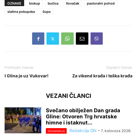
OZNAKE
biskup
bučica
Ilovačak
pastoralni pohod
slatina pokupska
župa
Prethodni članak
Sljedeći članak
I Glina je uz Vukovar!
Za vikend krađa i teška krađa
VEZANI ČLANCI
Svečano obilježen Dan grada
Gline: Otvoren Trg hrvatske
himne i istaknut...
Redakcija GN
-
7. kolovoza 2026.
DOGAĐANJA