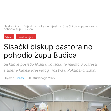
Naslovnica
Vijesti
Lokalne vijesti
Sisački biskup pastoralno
pohodio župu Bučica
Vijesti
Lokalne vijesti
Sisački biskup pastoralno
pohodio župu Bučica
Biskup je posjetio filijalu u Ilovačku te mjesto u potresu
srušene kapele Presvetog Trojstva u Pokupskoj Slatini
Objavio
Steev
-
20. studenoga 2022.