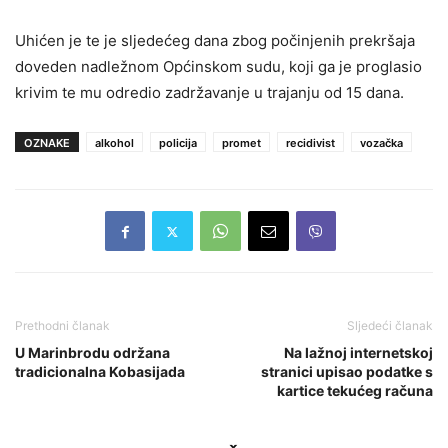
Uhićen je te je sljedećeg dana zbog počinjenih prekršaja
doveden nadležnom Općinskom sudu, koji ga je proglasio
krivim te mu odredio zadržavanje u trajanju od 15 dana.
OZNAKE
alkohol
policija
promet
recidivist
vozačka
Prethodni članak
Sljedeći članak
U Marinbrodu održana
Na lažnoj internetskoj
tradicionalna Kobasijada
stranici upisao podatke s
kartice tekućeg računa