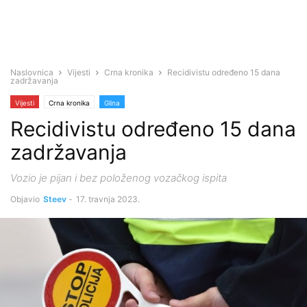
Naslovnica
Vijesti
Crna kronika
​Recidivistu određeno 15 dana
zadržavanja
Vijesti
Crna kronika
Glina
​Recidivistu određeno 15 dana
zadržavanja
Vozio je pijan i bez položenog vozačkog ispita
Objavio
Steev
-
17. travnja 2023.