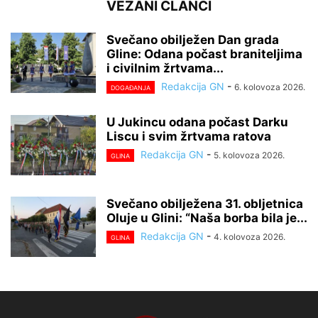
VEZANI ČLANCI
Svečano obilježen Dan grada
Gline: Odana počast braniteljima
i civilnim žrtvama...
Redakcija GN
-
6. kolovoza 2026.
DOGAĐANJA
U Jukincu odana počast Darku
Liscu i svim žrtvama ratova
Redakcija GN
-
5. kolovoza 2026.
GLINA
Svečano obilježena 31. obljetnica
Oluje u Glini: “Naša borba bila je...
Redakcija GN
-
4. kolovoza 2026.
GLINA