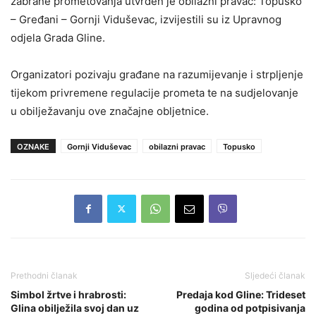
zabrane prometovanja utvrđen je obilazni pravac: Topusko
– Gređani – Gornji Viduševac, izvijestili su iz Upravnog
odjela Grada Gline.
Organizatori pozivaju građane na razumijevanje i strpljenje
tijekom privremene regulacije prometa te na sudjelovanje
u obilježavanju ove značajne obljetnice.
OZNAKE
Gornji Viduševac
obilazni pravac
Topusko
Prethodni članak
Sljedeći članak
Simbol žrtve i hrabrosti:
Predaja kod Gline: Trideset
Glina obilježila svoj dan uz
godina od potpisivanja