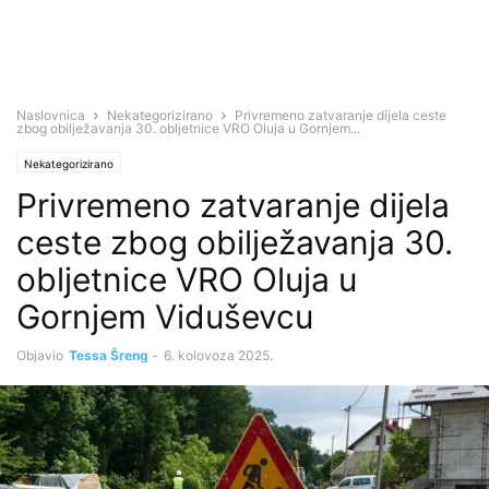
Naslovnica
Nekategorizirano
Privremeno zatvaranje dijela ceste
zbog obilježavanja 30. obljetnice VRO Oluja u Gornjem...
Nekategorizirano
Privremeno zatvaranje dijela
ceste zbog obilježavanja 30.
obljetnice VRO Oluja u
Gornjem Viduševcu
Objavio
Tessa Šreng
-
6. kolovoza 2025.