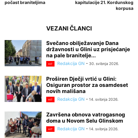
počast braniteljima
kapitulacije 21. Kordunskog
korpusa
VEZANI ČLANCI
Svečano obilježavanje Dana
državnosti u Glini uz prisjećanje
na pale branitelje...
Redakcija GN
-
30. svibnja 2026.
HIT
Proširen Dječji vrtić u Glini:
Osiguran prostor za osamdeset
novih mališana
Redakcija GN
-
14. svibnja 2026.
HIT
Završena obnova vatrogasnog
doma u Novom Selu Glinskom
Redakcija GN
-
14. svibnja 2026.
HIT